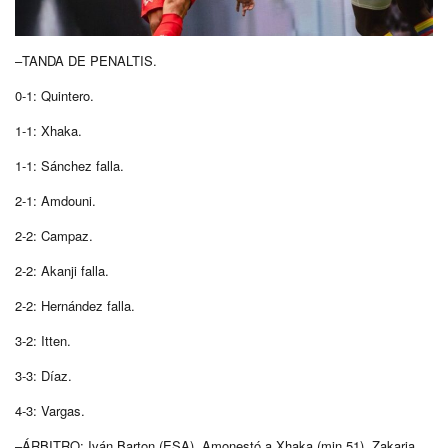
–TANDA DE PENALTIS.
0-1: Quintero.
1-1: Xhaka.
1-1: Sánchez falla.
2-1: Amdouni.
2-2: Campaz.
2-2: Akanji falla.
2-2: Hernández falla.
3-2: Itten.
3-3: Díaz.
4-3: Vargas.
–ÁRBITRO: Iván Barton (ESA). Amonestó a Xhaka (min.51), Zakaria