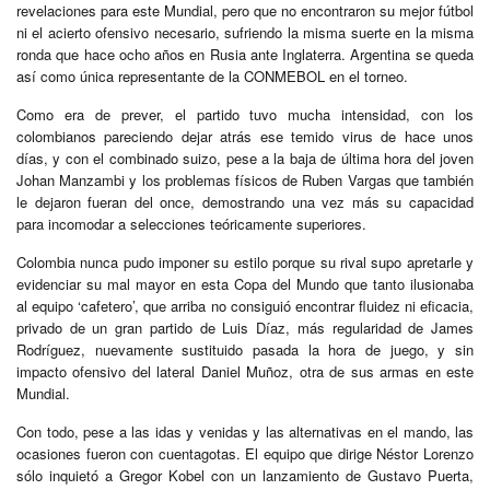
revelaciones para este Mundial, pero que no encontraron su mejor fútbol
ni el acierto ofensivo necesario, sufriendo la misma suerte en la misma
ronda que hace ocho años en Rusia ante Inglaterra. Argentina se queda
así como única representante de la CONMEBOL en el torneo.
Como era de prever, el partido tuvo mucha intensidad, con los
colombianos pareciendo dejar atrás ese temido virus de hace unos
días, y con el combinado suizo, pese a la baja de última hora del joven
Johan Manzambi y los problemas físicos de Ruben Vargas que también
le dejaron fueran del once, demostrando una vez más su capacidad
para incomodar a selecciones teóricamente superiores.
Colombia nunca pudo imponer su estilo porque su rival supo apretarle y
evidenciar su mal mayor en esta Copa del Mundo que tanto ilusionaba
al equipo ‘cafetero’, que arriba no consiguió encontrar fluidez ni eficacia,
privado de un gran partido de Luis Díaz, más regularidad de James
Rodríguez, nuevamente sustituido pasada la hora de juego, y sin
impacto ofensivo del lateral Daniel Muñoz, otra de sus armas en este
Mundial.
Con todo, pese a las idas y venidas y las alternativas en el mando, las
ocasiones fueron con cuentagotas. El equipo que dirige Néstor Lorenzo
sólo inquietó a Gregor Kobel con un lanzamiento de Gustavo Puerta,