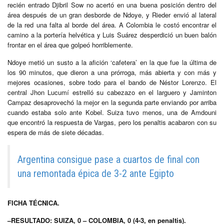
recién entrado Djibril Sow no acertó en una buena posición dentro del
área después de un gran desborde de Ndoye, y Rieder envió al lateral
de la red una falta al borde del área. A Colombia le costó encontrar el
camino a la portería helvética y Luis Suárez desperdició un buen balón
frontar en el área que golpeó horriblemente.
Ndoye metió un susto a la afición ‘cafetera’ en la que fue la última de
los 90 minutos, que dieron a una prórroga, más abierta y con más y
mejores ocasiones, sobre todo para el bando de Néstor Lorenzo. El
central Jhon Lucumí estrelló su cabezazo en el larguero y Jaminton
Campaz desaprovechó la mejor en la segunda parte enviando por arriba
cuando estaba solo ante Kobel. Suiza tuvo menos, una de Amdouni
que encontró la respuesta de Vargas, pero los penaltis acabaron con su
espera de más de siete décadas.
Argentina consigue pase a cuartos de final con
una remontada épica de 3-2 ante Egipto
FICHA TÉCNICA.
–RESULTADO: SUIZA, 0 – COLOMBIA, 0 (4-3, en penaltis).