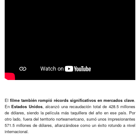
El
filme también rompió récords significativos en mercados clave
.
En
Estados Unidos
, alcanzó una recaudación total de 428.5 millones
de dólares, siendo la película más taquillera del año en ese país. Por
otro lado, fuera del territorio norteamericano, sumó unos impresionantes
571.5 millones de dólares, afianzándose como un éxito rotundo a nivel
internacional.