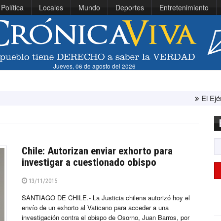
Política
Locales
Mundo
Deportes
Entretenimiento
Jueves, 06 de agosto del 2026
El Ejército de E
Chile: Autorizan enviar exhorto para
investigar a cuestionado obispo
13/11/2015
SANTIAGO DE CHILE.- La Justicia chilena autorizó hoy el
envío de un exhorto al Vaticano para acceder a una
investigación contra el obispo de Osorno, Juan Barros, por