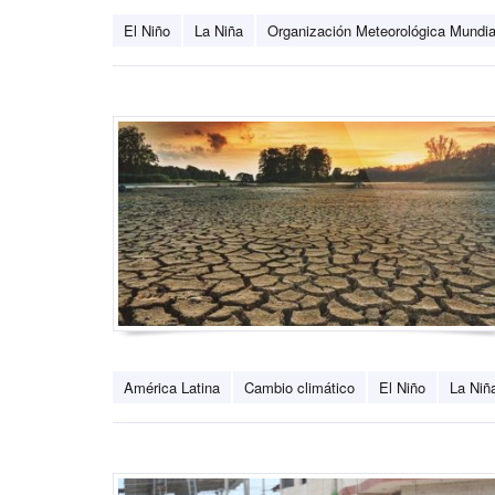
El Niño
La Niña
Organización Meteorológica Mundia
América Latina
Cambio climático
El Niño
La Niñ