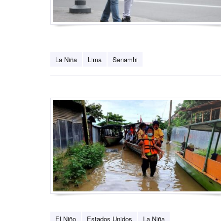
La Niña
Lima
Senamhi
El Niño
Estados Unidos
La Niña