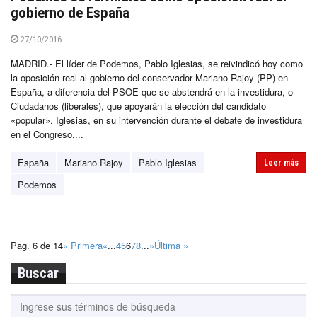
gobierno de España
27/10/2016
MADRID.- El líder de Podemos, Pablo Iglesias, se reivindicó hoy como
la oposición real al gobierno del conservador Mariano Rajoy (PP) en
España, a diferencia del PSOE que se abstendrá en la investidura, o
Ciudadanos (liberales), que apoyarán la elección del candidato
«popular». Iglesias, en su intervención durante el debate de investidura
en el Congreso,...
España
Mariano Rajoy
Pablo Iglesias
Leer más
Podemos
Pag. 6 de 14
« Primera
«
...
4
5
6
7
8
...
»
Última »
Buscar