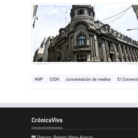
ANP
CIDH
concentración de medios
El Comerci
CrónicaViva
Director: Roberto Mejía Alarcón