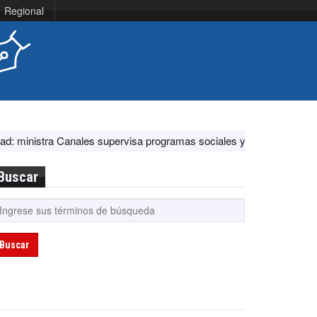
Regional
anales supervisa programas sociales y acciones ante El Niño
EE.U
Buscar
Buscar