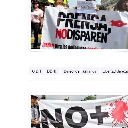
CIDH
DDHH
Derechos Humanos
Libertad de exp