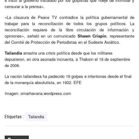
e instó al gobierno instalado por los golpistas que «deje de intimidar y
censurar a la prensa».
«La clausura de Peace TV contradice la política gubernamental de
trabajar para la reconciliación de todos los grupos políticos. La
reconciliación requiere de la libre circulación de información y
opiniones», señaló en un comunicado
Shawn Crispin
, representante
del Comité de Protección de Periodistas en el Sudeste Asiático.
Tailandia
arrastra una crisis política desde que los militares
depusieron, en otra asonada incruenta, a Thaksin el 19 de septiembre
de 2006.
La nación tailandesa ha padecido 19 golpes e intentonas desde el final
de la monarquía absolutista, en 1932. EFE
Imagen: omarhavana.wordpress.com
Tailandia
Etiquetas :