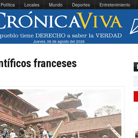
Política
Locales
Mundo
Deportes
Entretenimiento
Jueves, 06 de agosto del 2026
ntíficos franceses