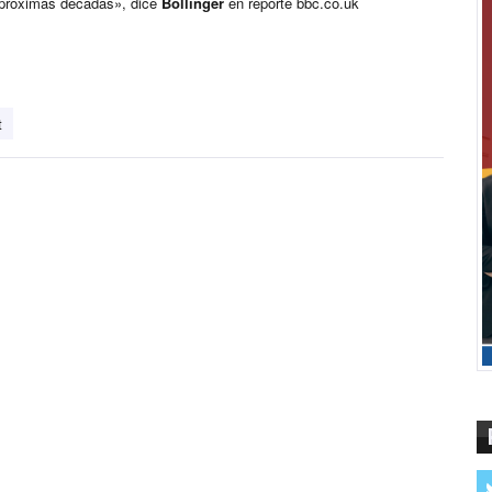
as próximas décadas», dice
Bollinger
en reporte bbc.co.uk
t