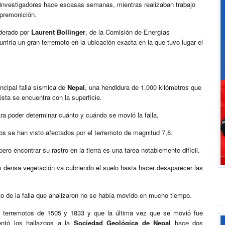
s investigadores hace escasas semanas, mientras realizaban trabajo
 premonición.
iderado por
Laurent Bollinger
, de la Comisión de Energías
urriría un gran terremoto en la ubicación exacta en la que tuvo lugar el
incipal falla sísmica de
Nepal
, una hendidura de 1.000 kilómetros que
ésta se encuentra con la superficie.
a poder determinar cuánto y cuándo se movió la falla.
s se han visto afectados por el terremoto de magnitud 7,8.
ro encontrar su rastro en la tierra es una tarea notablemente difícil.
 la densa vegetación va cubriendo el suelo hasta hacer desaparecer las
to de la falla que analizaron no se había movido en mucho tiempo.
 terremotos de 1505 y 1833 y que la última vez que se movió fue
entó los hallazgos a la
Sociedad Geológica de Nepal
hace dos