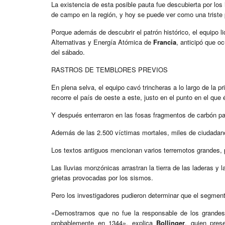
La existencia de esta posible pauta fue descubierta por lo
de campo en la región, y hoy se puede ver como una triste
Porque además de descubrir el patrón histórico, el equipo l
Alternativas y Energía Atómica de
Francia
, anticipó que oc
del sábado.
RASTROS DE TEMBLORES PREVIOS
En plena selva, el equipo cavó trincheras a lo largo de la pr
recorre el país de oeste a este, justo en el punto en el que 
Y después enterraron en las fosas fragmentos de carbón par
Además de las 2.500 víctimas mortales, miles de ciudadano
Los textos antiguos mencionan varios terremotos grandes, pe
Las lluvias monzónicas arrastran la tierra de las laderas y
grietas provocadas por los sismos.
Pero los investigadores pudieron determinar que el segmen
«Demostramos que no fue la responsable de los grandes
probablemente en 1344», explica
Bollinger
, quien pres