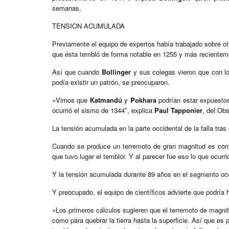
semanas.
TENSION ACUMULADA
Previamente el equipo de expertos había trabajado sobre otra
que ésta tembló de forma notable en 1255 y más recientem
Así que cuando
Bollinger
y sus colegas vieron que con lo
podía existir un patrón, se preocuparon.
«Vimos que
Katmandú
y
Pokhara
podrían estar expuestos 
ocurrió el sismo de 1344″, explica
Paul Tapponier
, del Obs
La tensión acumulada en la parte occidental de la falla tra
Cuando se produce un terremoto de gran magnitud es común
que tuvo lugar el temblor. Y al parecer fue eso lo que ocurr
Y la tensión acumulada durante 89 años en el segmento occi
Y preocupado, el equipo de científicos advierte que podría
«Los primeros cálculos sugieren que el terremoto de magni
como para quebrar la tierra hasta la superficie. Así que 