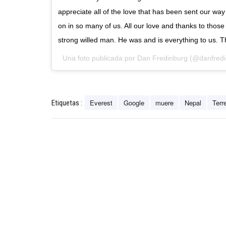
appreciate all of the love that has been sent our way t
on in so many of us. All our love and thanks to those 
strong willed man. He was and is everything to us. 
Una foto publicada por Dan Fredinburg (@danfredi
Everest
Google
muere
Nepal
Terr
Etiquetas :