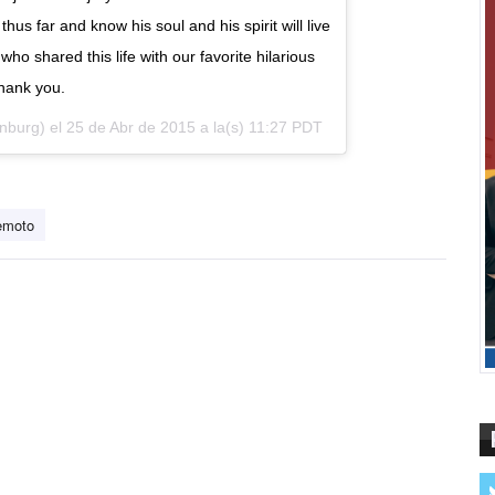
hus far and know his soul and his spirit will live
who shared this life with our favorite hilarious
Thank you.
nburg) el
25 de Abr de 2015 a la(s) 11:27 PDT
emoto