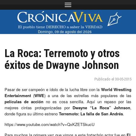
Toggle navigation
Domingo, 09 de agosto del 2026
La Roca: Terremoto y otros
éxitos de Dwayne Johnson
Publicado el 30-05-2015
Pasar de ser campeón e ídolo de la lucha libre con la
World Wrestling
Entertainment
(
WWE
) a una de las estrellas más populares de las
películas de acción
no es cosa sencilla. Aquí un repaso por las
mejores cintas protagonizadas por
Dwayne “La Roca” Johnson
,
donde figura su último estreno
Terremoto: La falla de San Andrés
.
https://www.youtube.com/watch?v=QxKZETSkucU
Para muchos la primera vez que vimos a este fortachón actor fue en
El