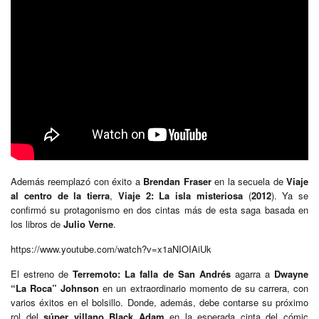
Además reemplazó con éxito a
Brendan Fraser
en la secuela de
Viaje
al centro de la tierra
,
Viaje 2: La isla misteriosa
(
2012
). Ya se
confirmó su protagonismo en dos cintas más de esta saga basada en
los libros de
Julio Verne
.
https://www.youtube.com/watch?v=x1aNIOIAiUk
El estreno de
Terremoto: La falla de San Andrés
agarra a
Dwayne
“La Roca” Johnson
en un extraordinario momento de su carrera, con
varios éxitos en el bolsillo. Donde, además, debe contarse su próximo
rol del
súper villano
Black Adam
en la esperada cinta del cómic