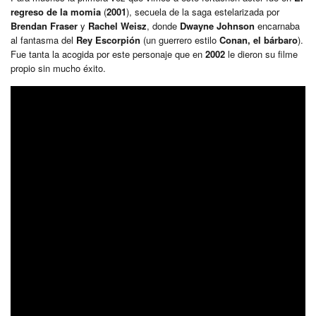
regreso de la momia
(
2001
), secuela de la saga estelarizada por
Brendan Fraser
y
Rachel Weisz
, donde
Dwayne Johnson
encarnaba
al fantasma del
Rey Escorpión
(un guerrero estilo
Conan, el bárbaro
).
Fue tanta la acogida por este personaje que en
2002
le dieron su filme
propio sin mucho éxito.