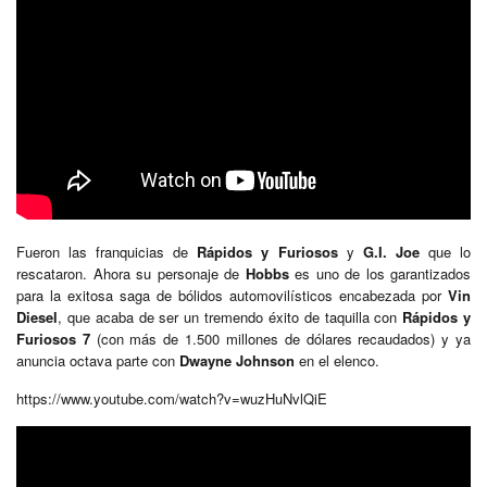
Fueron las franquicias de
Rápidos y Furiosos
y
G.I. Joe
que lo
rescataron. Ahora su personaje de
Hobbs
es uno de los garantizados
para la exitosa saga de bólidos automovilísticos encabezada por
Vin
Diesel
, que acaba de ser un tremendo éxito de taquilla con
Rápidos y
Furiosos 7
(con más de 1.500 millones de dólares recaudados) y ya
anuncia octava parte con
Dwayne Johnson
en el elenco.
https://www.youtube.com/watch?v=wuzHuNvlQiE