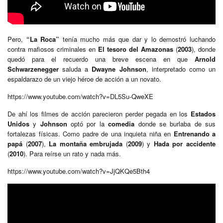
Pero,
“La Roca”
tenía mucho más que dar y lo demostró luchando
contra mafiosos criminales en
El tesoro del Amazonas
(
2003
), donde
quedó para el recuerdo una breve escena en que
Arnold
Schwarzenegger
saluda a
Dwayne Johnson
, interpretado como un
espaldarazo de un viejo héroe de acción a un novato.
https://www.youtube.com/watch?v=DL5Su-QweXE
De ahí los filmes de acción parecieron perder pegada en los
Estados
Unidos
y
Johnson
optó por la
comedia
donde se burlaba de sus
fortalezas físicas. Como padre de una inquieta niña en
Entrenando a
papá
(
2007
),
La montaña embrujada
(
2009
) y
Hada por accidente
(
2010
). Para reírse un rato y nada más.
https://www.youtube.com/watch?v=JjQKQe5Bth4