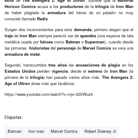
éxito
de
The Avengers 2: Age of Ultron
. Sucede que la
editorial
Horizon Comics
acusa a los
productores
de la
trilogía
de
Iron Man
de haber plagiado la
armadura
del héroe de un paladín no muy
conocido llamado
Radix
.
Surgen dos inconvenientes para esta
demanda
, primero alegan que el
traje
de
Iron Man
siempre pareció ser de
spandex
(una especie de tela
metálica usada por
héroes
como
Batman
o
Superman
), cuando desde
las primeras
historietas
del
personaje
de
Marvel Comics
se veía una
armadura de meta
l.
Segundo, transcurridos
tres años
las
acusaciones de plagio
en los
Estados Unidos
pierden
vigencia
, desde el
estreno
de
Iron Man
(la
primera de la
trilogía
) han pasado varios años más.
The Avengers 2:
Age of Ultron
atrae más que fanáticos.
https://www.youtube.com/watch?v=mjx-02XWuzk
Etiquetas :
Batman
Iron man
Marvel Comics
Robert Downey Jr