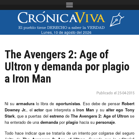
Toggle navigation
Lunes, 10 de agosto del 2026
The Avengers 2: Age of
Ultron y demanda por plagio
a Iron Man
Publicado el 25-04-2015
Ni su
armadura
lo libra de
oportunistas
. Eso debe de pensar
Robert
Downey Jr.
, el
actor
que interpreta a
Iron Man
y su
alter ego
Tony
Stark
, que a puertas del
estreno
de
The Avengers 2: Age of Ultron
se
ha enterado de una
demanda
por
plagio
hacia su
personaje
.
Todo hace indicar que se trataría de un intento por colgarse del seguro