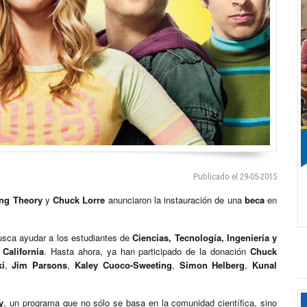
Publicado el 29-05-2015
ng Theory
y
Chuck Lorre
anunciaron la instauración de una
beca
en
sca ayudar a los estudiantes de
Ciencias, Tecnología, Ingeniería y
California
. Hasta ahora, ya han participado de la donación
Chuck
i
,
Jim Parsons
,
Kaley Cuoco-Sweeting
,
Simon Helberg
,
Kunal
y
, un programa que no sólo se basa en la comunidad científica, sino