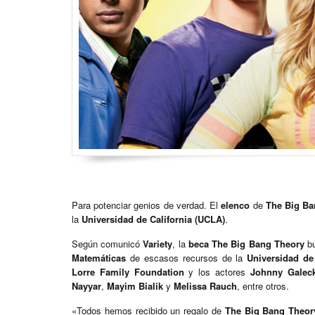
Para potenciar genios de verdad. El
elenco
de
The Big Ba
la
Universidad de California (UCLA)
.
Según comunicó
Variety
, la
beca The Big Bang Theory
bu
Matemáticas
de escasos recursos de la
Universidad de 
Lorre Family Foundation
y los actores
Johnny Galeck
Nayyar
,
Mayim Bialik
y
Melissa Rauch
, entre otros.
«Todos hemos recibido un regalo de
The Big Bang Theor