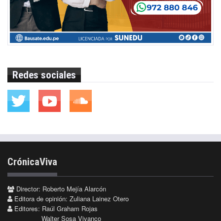
Redes sociales
CrónicaViva
Director: Roberto Mejía Alarcón
Editora de opinión: Zuliana Lainez Otero
Editores: Raúl Graham Rojas
Walter Sosa Vivanco