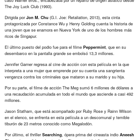
caso Warner Bros., encabezada por un reparto de origen asiático desde
The Joy Luck Club (1993).
Dirigida por
Jon M. Chu
(G.I. Joe: Retaliation, 2013), esta cinta
protagonizada por Constance Wu y Henry Golding cuenta la historia de
una joven que se enamora en Nueva York de uno de los hombres más
ricos de Singapur.
El último puesto del podio fue para el filme
Peppermint
, que en su
desembarco en la pantalla grande se embolsó 13,3 millones.
Jennifer Garner regresa al cine de acción con esta película en la que
interpreta a una mujer que emprende por su cuenta una sangrienta
venganza contra los criminales que mataron a su marido y su hija.
Por su parte, el filme de acción The Meg sumó 6 millones de dólares a
una recaudación acumulada en todo el mundo que asciende a casi 492
millones.
Jason Statham, que está acompañado por Ruby Rose y Rainn Wilson
en el elenco, se enfrenta en esta película a un descomunal y temible
tiburón de 23 metros conocido como Megalodón.
Por último, el thriller
Searching
, ópera prima del cineasta indio
Aneesh