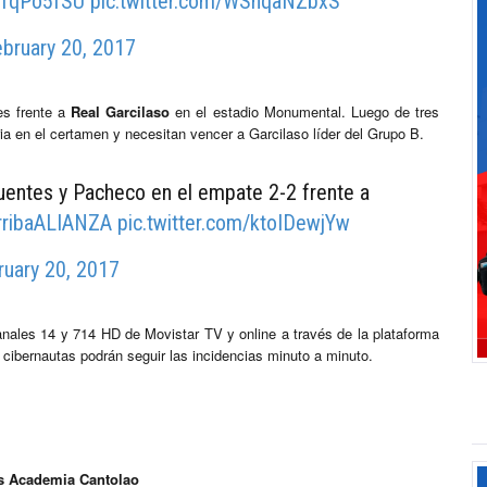
r6TqPo5fSU
pic.twitter.com/WShqaNZbxS
bruary 20, 2017
es frente a
Real Garcilaso
en el estadio Monumental. Luego de tres
ria en el certamen y necesitan vencer a Garcilaso líder del Grupo B.
Fuentes y Pacheco en el empate 2-2 frente a
rribaALIANZA
pic.twitter.com/ktoIDewjYw
ruary 20, 2017
nales 14 y 714 HD de Movistar TV y online a través de la plataforma
 cibernautas podrán seguir las incidencias minuto a minuto.
s Academia Cantolao