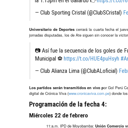
la 1:15pm en el Gallardo 👉
https://t.co/
— Club Sporting Cristal (@ClubSCristal)
Fe
Universitario de Deportes
cerrará la cuarta fecha el juev
jornadas disputadas, los de Ate siguen sin conocer la victo
📷 Así fue la secuencia de los goles de 
Municipal ⚽
https://t.co/HUE4puHsyh
#A
— Club Alianza Lima (@ClubALoficial)
Feb
Los partidos serán transmitidos en vivo p
or Gol Perú Ca
digital de Crónica Viva (
www.cronicaviva.com.pe
) donde los
Programación de la fecha 4:
Miércoles 22 de febrero
11:a.m. IPD de Moyobamba:
Unión Comercio v