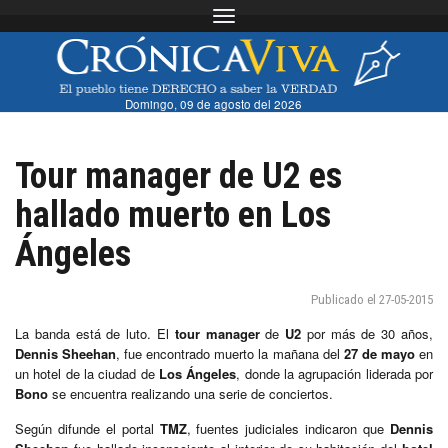
Toggle navigation
Domingo, 09 de agosto del 2026
Tour manager de U2 es
hallado muerto en Los
Ángeles
Publicado el 27-05-2015
La banda está de luto. El
tour manager
de
U2
por más de 30 años,
Dennis Sheehan
, fue encontrado muerto la mañana del
27 de mayo
en
un hotel de la ciudad de
Los Ángeles
, donde la agrupación liderada por
Bono
se encuentra realizando una serie de conciertos.
Según difunde el portal
TMZ
, fuentes judiciales indicaron que
Dennis