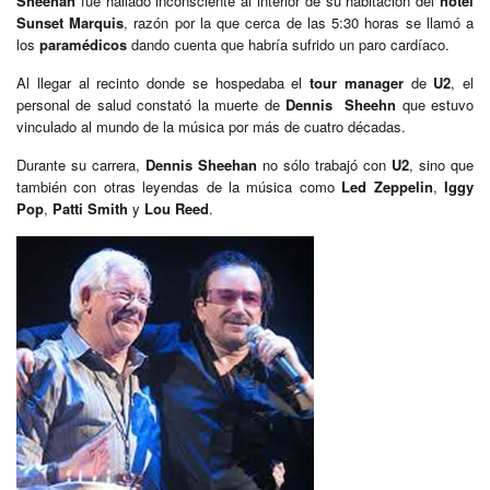
Sheehan
fue hallado inconsciente al interior de su habitación del
hotel
Sunset Marquis
, razón por la que cerca de las 5:30 horas se llamó a
los
paramédicos
dando cuenta que habría sufrido un paro cardíaco.
Al llegar al recinto donde se hospedaba el
tour manager
de
U2
, el
personal de salud constató la muerte de
Dennis Sheehn
que estuvo
vinculado al mundo de la música por más de cuatro décadas.
Durante su carrera,
Dennis Sheehan
no sólo trabajó con
U2
, sino que
también con otras leyendas de la música como
Led Zeppelin
,
Iggy
Pop
,
Patti Smith
y
Lou Reed
.