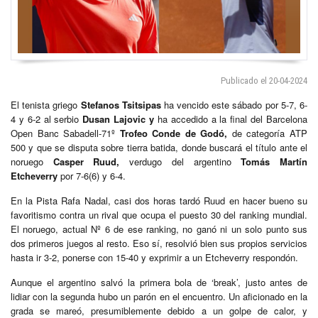
Publicado el 20-04-2024
El tenista griego
Stefanos Tsitsipas
ha vencido este sábado por 5-7, 6-
4 y 6-2 al serbio
Dusan Lajovic y
ha accedido a la final del Barcelona
Open Banc Sabadell-71º
Trofeo Conde de Godó,
de categoría ATP
500 y que se disputa sobre tierra batida, donde buscará el título ante el
noruego
Casper Ruud,
verdugo del argentino
Tomás Martín
Etcheverry
por 7-6(6) y 6-4.
En la Pista Rafa Nadal, casi dos horas tardó Ruud en hacer bueno su
favoritismo contra un rival que ocupa el puesto 30 del ranking mundial.
El noruego, actual Nº 6 de ese ranking, no ganó ni un solo punto sus
dos primeros juegos al resto. Eso sí, resolvió bien sus propios servicios
hasta ir 3-2, ponerse con 15-40 y exprimir a un Etcheverry respondón.
Aunque el argentino salvó la primera bola de ‘break’, justo antes de
lidiar con la segunda hubo un parón en el encuentro. Un aficionado en la
grada se mareó, presumiblemente debido a un golpe de calor, y