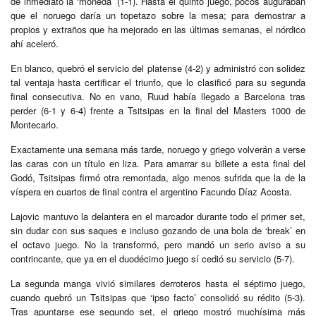
de inmediato la ‘moneda’ (1-1). Hasta el quinto juego, pocos auguraban
que el noruego daría un topetazo sobre la mesa; para demostrar a
propios y extraños que ha mejorado en las últimas semanas, el nórdico
ahí aceleró.
En blanco, quebró el servicio del platense (4-2) y administró con solidez
tal ventaja hasta certificar el triunfo, que lo clasificó para su segunda
final consecutiva. No en vano, Ruud había llegado a Barcelona tras
perder (6-1 y 6-4) frente a Tsitsipas en la final del Masters 1000 de
Montecarlo.
Exactamente una semana más tarde, noruego y griego volverán a verse
las caras con un título en liza. Para amarrar su billete a esta final del
Godó, Tsitsipas firmó otra remontada, algo menos sufrida que la de la
víspera en cuartos de final contra el argentino Facundo Díaz Acosta.
Lajovic mantuvo la delantera en el marcador durante todo el primer set,
sin dudar con sus saques e incluso gozando de una bola de ‘break’ en
el octavo juego. No la transformó, pero mandó un serio aviso a su
contrincante, que ya en el duodécimo juego sí cedió su servicio (5-7).
La segunda manga vivió similares derroteros hasta el séptimo juego,
cuando quebró un Tsitsipas que ‘ipso facto’ consolidó su rédito (5-3).
Tras apuntarse ese segundo set, el griego mostró muchísima más