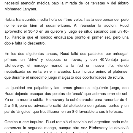
necesitó atención médica bajo la mirada de los tenistas y del árbitro
Mohamed Lahyani.
Había transcurrido media hora de ritmo veloz hasta ese percance, pero
no le sentó bien al sudamericano. Al reanudar la acción, Ruud
aprovechó el 30-40 en un quiebre y luego se situó sacando con un 40-
15. Parecía que el nórdico encauzaba pronto el primer set, pero una
doble falta lo descentró.
En los dos siguientes lances, Ruud falló dos paralelos por arriesgar,
primero un ‘drive’ y después un revés; y con 40-Ventaja para
Etcheverry, el noruego mandó a la red un nuevo tiro, viendo
neutralizada su renta en el marcador. Eso incluso animó al platense,
que durante el undécimo juego malgastó dos oportunidades de rotura.
La igualdad era palpable y las tornas giraron al siguiente juego, con
Ruud dejando escapar dos pelotas de ‘break’ que además eran de set.
Ya en la muerte súbita, Etcheverry le echó carácter para remontar de 4-
2 a 5-6, pero su adversario salió del atolladero con golpes fuertes y un
par de ‘ángulos’ que fructificaron en un 8-6 favorable a sus intereses.
Gracias a ese impulso, Ruud rompió el servicio del argentino nada más
comenzar la segunda manga, aunque otra vez Etcheverry le devolvió