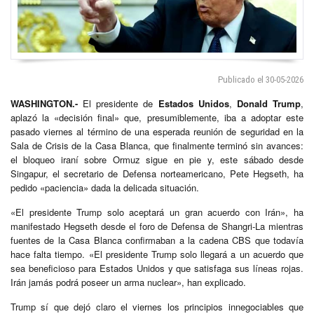
Publicado el 30-05-2026
WASHINGTON.-
El presidente de
Estados Unidos
,
Donald Trump
,
aplazó la «decisión final» que, presumiblemente, iba a adoptar este
pasado viernes al término de una esperada reunión de seguridad en la
Sala de Crisis de la Casa Blanca, que finalmente terminó sin avances:
el bloqueo iraní sobre Ormuz sigue en pie y, este sábado desde
Singapur, el secretario de Defensa norteamericano, Pete Hegseth, ha
pedido «paciencia» dada la delicada situación.
«El presidente Trump solo aceptará un gran acuerdo con Irán», ha
manifestado Hegseth desde el foro de Defensa de Shangri-La mientras
fuentes de la Casa Blanca confirmaban a la cadena CBS que todavía
hace falta tiempo. «El presidente Trump solo llegará a un acuerdo que
sea beneficioso para Estados Unidos y que satisfaga sus líneas rojas.
Irán jamás podrá poseer un arma nuclear», han explicado.
Trump sí que dejó claro el viernes los principios innegociables que