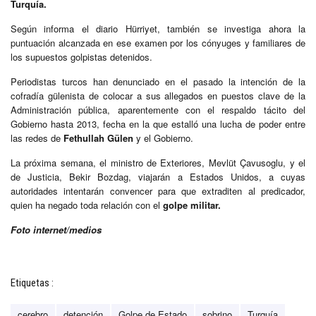
Turquía.
Según informa el diario Hürriyet, también se investiga ahora la
puntuación alcanzada en ese examen por los cónyuges y familiares de
los supuestos golpistas detenidos.
Periodistas turcos han denunciado en el pasado la intención de la
cofradía gülenista de colocar a sus allegados en puestos clave de la
Administración pública, aparentemente con el respaldo tácito del
Gobierno hasta 2013, fecha en la que estalló una lucha de poder entre
las redes de
Fethullah Gülen
y el Gobierno.
La próxima semana, el ministro de Exteriores, Mevlüt Çavusoglu, y el
de Justicia, Bekir Bozdag, viajarán a Estados Unidos, a cuyas
autoridades intentarán convencer para que extraditen al predicador,
quien ha negado toda relación con el
golpe militar.
Foto internet/medios
Etiquetas :
cerebro
detención
Golpe de Estado
sobrino
Turquía