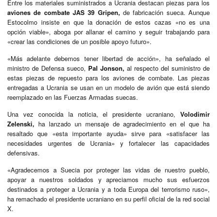
Entre los materiales suministrados a Ucrania destacan piezas para los
aviones de combate JAS 39 Gripen,
de fabricación sueca. Aunque
Estocolmo insiste en que la donación de estos cazas «no es una
opción viable», aboga por allanar el camino y seguir trabajando para
«crear las condiciones de un posible apoyo futuro».
«Más adelante debemos tener libertad de acción», ha señalado el
ministro de Defensa sueco,
Pal Jonson,
al respecto del suministro de
estas piezas de repuesto para los aviones de combate. Las piezas
entregadas a Ucrania se usan en un modelo de avión que está siendo
reemplazado en las Fuerzas Armadas suecas.
Una vez conocida la noticia, el presidente ucraniano,
Volodimir
Zelenski,
ha lanzado un mensaje de agradecimiento en el que ha
resaltado que «esta importante ayuda» sirve para «satisfacer las
necesidades urgentes de Ucrania» y fortalecer las capacidades
defensivas.
«Agradecemos a Suecia por proteger las vidas de nuestro pueblo,
apoyar a nuestros soldados y apreciamos mucho sus esfuerzos
destinados a proteger a Ucrania y a toda Europa del terrorismo ruso»,
ha remachado el presidente ucraniano en su perfil oficial de la red social
X.