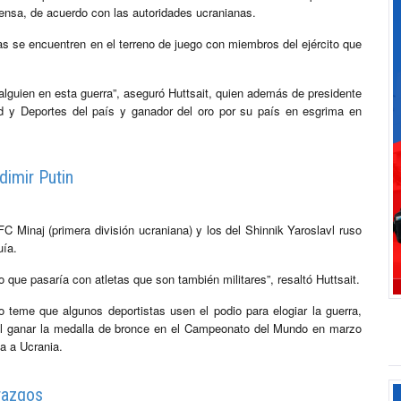
ensa, de acuerdo con las autoridades ucranianas.
as se encuentren en el terreno de juego con miembros del ejército que
alguien en esta guerra”, aseguró Huttsait, quien además de presidente
d y Deportes del país y ganador del oro por su país en esgrima en
dimir Putin
 FC Minaj (primera división ucraniana) y los del Shinnik Yaroslavl ruso
uía.
lo que pasaría con atletas que son también militares”, resaltó Huttsait.
o teme que algunos deportistas usen el podio para elogiar la guerra,
n al ganar la medalla de bronce en el Campeonato del Mundo en marzo
sa a Ucrania.
erazgos