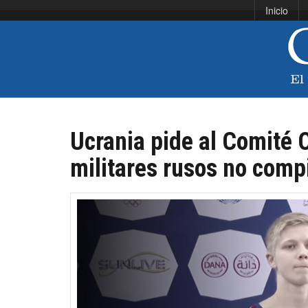
Inicio
Ucrania pide al Comité 
militares rusos no comp