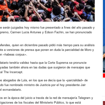
ue serán juzgados hoy mismo fue presentado a fines del año pasado y
Supremo, Carmen Lucia Antunes y Edson Fachin, se han pronunciado
 Mendes, quien en diciembre pasado pidió más tiempo para su análisis
ente a versiones de prensa que ponen en duda la parcialidad de Moro y
 un «habeas corpus».
tario tendría validez hasta que la Corte Suprema se pronuncie
poyadas también ahora en las dudas que surgieron de mensajes que
tal The Incercept.
os abogados de Lula, en los que se decía que la «parcialidad» de
o fue nombrado ministro de Justicia por el hoy presidente Jair
del exmandatario.
s en la época del juicio a través de la red de mensajería Telegram y
gaciones de los fiscales del Ministerio Público, lo que está