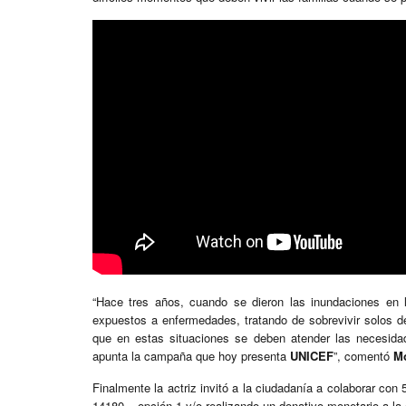
“Hace tres años, cuando se dieron las inundaciones en 
expuestos a enfermedades, tratando de sobrevivir solos d
que en estas situaciones se deben atender las necesida
apunta la campaña que hoy presenta
UNICEF
”, comentó
M
Finalmente la actriz invitó a la ciudadanía a colaborar con 
14180 – opción 1 y/o realizando un donativo monetario a l