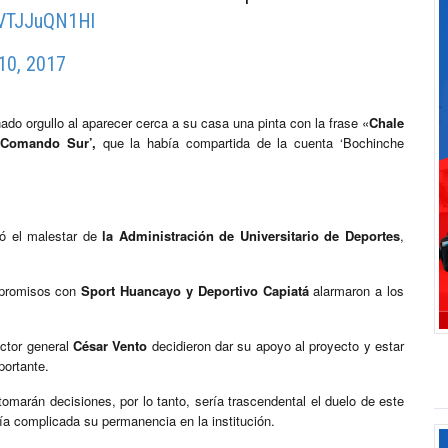
m/VTJJuQN1Hl
10, 2017
o orgullo al aparecer cerca a su casa una pinta con la frase «
Chale
Comando Sur’,
que la había compartida de la cuenta ‘Bochinche
ó el malestar de
la Administración de Universitario de Deportes
,
ompromisos con
Sport Huancayo y Deportivo Capiatá
alarmaron a los
ector general
César Vento
decidieron dar su apoyo al proyecto y estar
portante.
tomarán decisiones, por lo tanto, sería trascendental el duelo de este
ría complicada su permanencia en la institución.