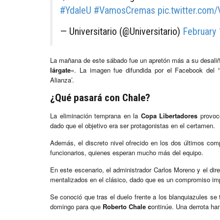
#YdaleU
#VamosCremas
pic.twitter.co
— Universitario (@Universitario)
February 
La mañana de este sábado fue un apretón más a su desaliñad
lárgate
«. La imagen fue difundida por el Facebook del
‘
Alianza’.
¿Qué pasará con Chale?
La eliminación temprana en la
Copa Libertadores
provoc
dado que el objetivo era ser protagonistas en el certamen.
Además, el discreto nivel ofrecido en los dos últimos c
funcionarios, quienes esperan mucho más del equipo.
En este escenario, el administrador Carlos Moreno y el dir
mentalizados en el clásico, dado que es un compromiso im
Se conoció que tras el duelo frente a los blanquiazules se 
domingo para que
Roberto Chale c
ontinúe. Una derrota ha