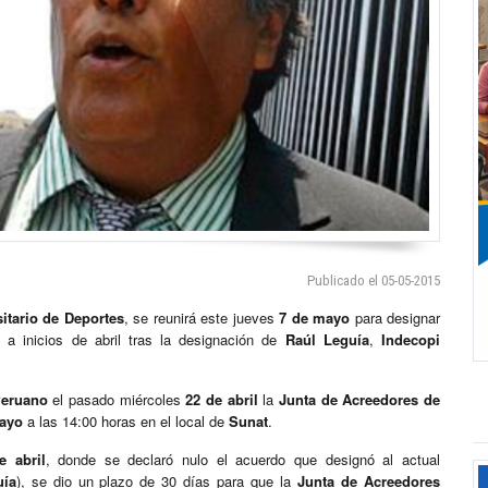
Publicado el 05-05-2015
itario de Deportes
, se reunirá este jueves
7 de mayo
para designar
 a inicios de abril tras la designación de
Raúl Leguía
,
Indecopi
Peruano
el pasado miércoles
22 de abril
la
Junta de Acreedores de
ayo
a las 14:00 horas en el local de
Sunat
.
e abril
, donde se declaró nulo el acuerdo que designó al actual
uía
), se dio un plazo de 30 días para que la
Junta de Acreedores