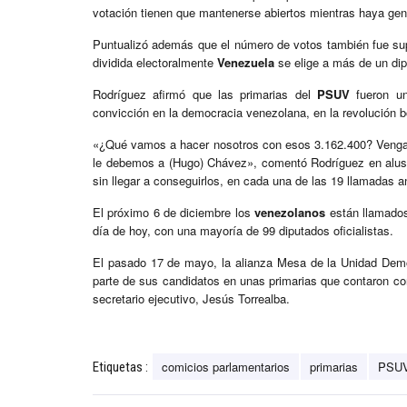
votación tienen que mantenerse abiertos mientras haya gen
Puntualizó además que el número de votos también fue supe
dividida electoralmente
Venezuela
se elige a más de un dip
Rodríguez afirmó que las primarias del
PSUV
fueron un
convicción en la democracia venezolana, en la revolución b
«¿Qué vamos a hacer nosotros con esos 3.162.400? Vengan 
le debemos a (Hugo) Chávez», comentó Rodríguez en alusió
sin llegar a conseguirlos, en cada una de las 19 llamadas an
El próximo 6 de diciembre los
venezolanos
están llamados
día de hoy, con una mayoría de 99 diputados oficialistas.
El pasado 17 de mayo, la alianza Mesa de la Unidad Democr
parte de sus candidatos en unas primarias que contaron co
secretario ejecutivo, Jesús Torrealba.
comicios parlamentarios
primarias
PSU
Etiquetas :