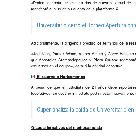
«Podemos confirmar seis salidas de nuestro plantel de l
manifestó el club en su cuenta de la plataforma X.
Universitario cerró el Torneo Apertura co
Adicionalmente, la dirigencia precisó los términos de la rees
«Joel King, Patrick Wood, Ahmet Arslan y Corey Hollman de
que Apostolos Stamatelopoulos y
Piero Quispe
regresará
esfuerzos en el equipo», detalló la entidad deportiva.
El retorno a Norteamérica
A pesar de que el futbolista de 24 años debe reportar
federativos, su destino inmediato podría estar nuevamente 
Cúper analiza la caída de Universitario 
⚽
Las alternativas del mediocampista