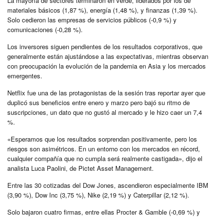
La mayoría de sectores terminaron en verde, liderados por los de
materiales básicos (1,87 %), energía (1,48 %), y finanzas (1,39 %).
Solo cedieron las empresas de servicios públicos (-0,9 %) y
comunicaciones (-0,28 %).
Los inversores siguen pendientes de los resultados corporativos, que
generalmente están ajustándose a las expectativas, mientras observan
con preocupación la evolución de la pandemia en Asia y los mercados
emergentes.
Netflix fue una de las protagonistas de la sesión tras reportar ayer que
duplicó sus beneficios entre enero y marzo pero bajó su ritmo de
suscripciones, un dato que no gustó al mercado y le hizo caer un 7,4
%.
«Esperamos que los resultados sorprendan positivamente, pero los
riesgos son asimétricos. En un entorno con los mercados en récord,
cualquier compañía que no cumpla será realmente castigada», dijo el
analista Luca Paolini, de Pictet Asset Management.
Entre las 30 cotizadas del Dow Jones, ascendieron especialmente IBM
(3,90 %), Dow Inc (3,75 %), Nike (2,19 %) y Caterpillar (2,12 %).
Solo bajaron cuatro firmas, entre ellas Procter & Gamble (-0,69 %) y