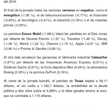
del 2016.
Al final de la jornada todos los sectores
cerraron
en
negativo
, como el
energético
(-1,56 %), el de telecomunicaciones (-0,77%), el financiero
(-0,43%), el tecnológico (-0,41%), el industrial (-0,18%) o el de materias
primas (-0,05%).
La petrolera
Exxon Mobil
(-1,68%) lideró las pérdidas en el Dow Jones
por delante de General Electric (-1,61 %), Travelers (-1,46 %), Disney
(-1,38 %), Merck (-1,22 %), Chevron (-1,19 %), Apple (-0,97 %), IBM
(-0,90 %) o Procter & Gamble (-0,85 %).
Al otro lado encabezó las ganancias el fabricante industrial
Caterpillar
(1,67%) por delante de las financieras American Express (0,91%) y
Goldman Sachs (0,61%), la firma deportiva Nike (0,34%), la aeronáutica
Boeing (0.30%) y la química DuPont (0,16%).
Al cierre de la jornada bursátil, el petróleo de
Texas
bajaba a 59,17
dólares, el oro cedía a 1.182,7 dólares, la rentabilidad de la deuda
pública a diez años subía al 2,285% y el dólar ganaba terreno al euro,
que se cambiaba a 1,115 dólares.