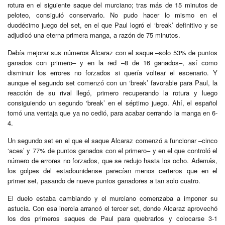
rotura en el siguiente saque del murciano; tras más de 15 minutos de
peloteo, consiguió conservarlo. No pudo hacer lo mismo en el
duodécimo juego del set, en el que Paul logró el ‘break’ definitivo y se
adjudicó una eterna primera manga, a razón de 75 minutos.
Debía mejorar sus números Alcaraz con el saque –solo 53% de puntos
ganados con primero– y en la red –8 de 16 ganados–, así como
disminuir los errores no forzados si quería voltear el escenario. Y
aunque el segundo set comenzó con un ‘break’ favorable para Paul, la
reacción de su rival llegó, primero recuperando la rotura y luego
consiguiendo un segundo ‘break’ en el séptimo juego. Ahí, el español
tomó una ventaja que ya no cedió, para acabar cerrando la manga en 6-
4.
Un segundo set en el que el saque Alcaraz comenzó a funcionar –cinco
‘aces’ y 77% de puntos ganados con el primero– y en el que controló el
número de errores no forzados, que se redujo hasta los ocho. Además,
los golpes del estadounidense parecían menos certeros que en el
primer set, pasando de nueve puntos ganadores a tan solo cuatro.
El duelo estaba cambiando y el murciano comenzaba a imponer su
astucia. Con esa inercia arrancó el tercer set, donde Alcaraz aprovechó
los dos primeros saques de Paul para quebrarlos y colocarse 3-1