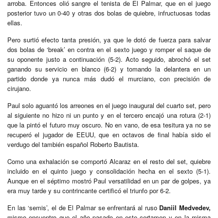
arroba. Entonces olió sangre el tenista de El Palmar, que en el juego
posterior tuvo un 0-40 y otras dos bolas de quiebre, infructuosas todas
ellas.
Pero surtió efecto tanta presión, ya que le dotó de fuerza para salvar
dos bolas de ‘break’ en contra en el sexto juego y romper el saque de
su oponente justo a continuación (5-2). Acto seguido, abrochó el set
ganando su servicio en blanco (6-2) y tomando la delantera en un
partido donde ya nunca más dudó el murciano, con precisión de
cirujano.
Paul solo aguantó los arreones en el juego inaugural del cuarto set, pero
al siguiente no hizo ni un punto y en el tercero encajó una rotura (2-1)
que la pintó el futuro muy oscuro. No en vano, de esa tesitura ya no se
recuperó el jugador de EEUU, que en octavos de final había sido el
verdugo del también español Roberto Bautista.
Como una exhalación se comportó Alcaraz en el resto del set, quiebre
incluido en el quinto juego y consolidación hecha en el sexto (5-1).
Aunque en el séptimo mostró Paul versatilidad en un par de golpes, ya
era muy tarde y su contrincante certificó el triunfo por 6-2.
En las ‘semis’, el de El Palmar se enfrentará al ruso
Daniil Medvedev,
mismo encuentro que el año pasado en este certamen y en la misma