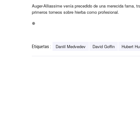
Auger-Alliassime venía precedido de una merecida fama, tras
primeros torneos sobre hierba como profesional.
⊕
Daniil Medvedev
David Goffin
Hubert Hu
Etiquetas :