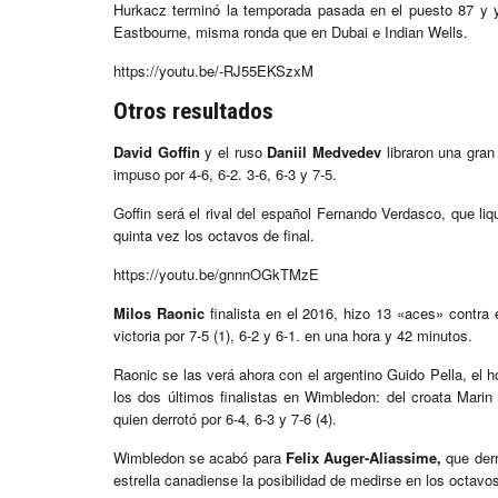
Hurkacz terminó la temporada pasada en el puesto 87 y ya
Eastbourne, misma ronda que en Dubai e Indian Wells.
https://youtu.be/-RJ55EKSzxM
Otros resultados
David Goffin
y el ruso
Daniil Medvedev
libraron una gran
impuso por 4-6, 6-2. 3-6, 6-3 y 7-5.
Goffin será el rival del español Fernando Verdasco, que liq
quinta vez los octavos de final.
https://youtu.be/gnnnOGkTMzE
Milos Raonic
finalista en el 2016, hizo 13 «aces» contra
victoria por 7-5 (1), 6-2 y 6-1. en una hora y 42 minutos.
Raonic se las verá ahora con el argentino Guido Pella, el 
los dos últimos finalistas en Wimbledon: del croata Marin 
quien derrotó por 6-4, 6-3 y 7-6 (4).
Wimbledon se acabó para
Felix Auger-Aliassime,
que derr
estrella canadiense la posibilidad de medirse en los octavos 