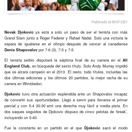
Publicado el 09-07-2021
Novak Djokovic
ya está a solo un paso de ser el tenista con más
Grand Slam junto a Roger Federer y Rafael Nadal. Solo una victoria le
separa de igualarse en el olimpo después de vencer al canadiense
Denis Shapovalov
por 7-6 (3), 7-5 y 7-5.
El tenista serbio disputará la séptima final de su carrera en el
All
England Club,
en búsqueda del sexto título. Solo Andy Murray impidió
que se alzara campeón en el 2013. El resto, todo títulos, incluidas las
dos últimas ediciones y los últimos 20 partidos, la mejor racha de su
carrera en Wimbledon.
Djokovic
tuvo otra actuación espléndida ante un Shapovalov incapaz
de convertir sus oportunidades. Llegó a servir para llevarse el primer
parcial y con 5-4 30-30 erró una derecha muy fácil a media pista. En
dos saques seguidos de Djokovic dispuso de cinco pelotas de ‘break’,
incluyendo un 0-40.
Fue la constante en un partido en el que
Djokovic
sacó el modo