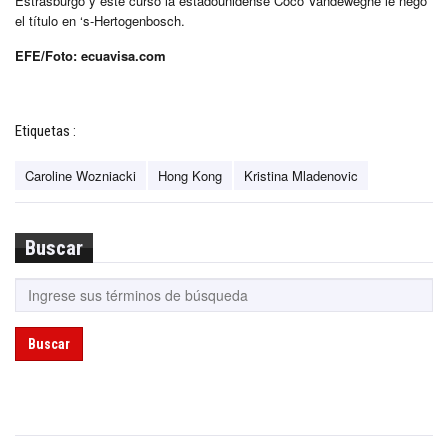
Estrasburgo y este curso la estadounidense Coco Vandeweghe le negó
el título en ‘s-Hertogenbosch.
EFE/Foto: ecuavisa.com
Etiquetas :
Caroline Wozniacki
Hong Kong
Kristina Mladenovic
Buscar
Buscar