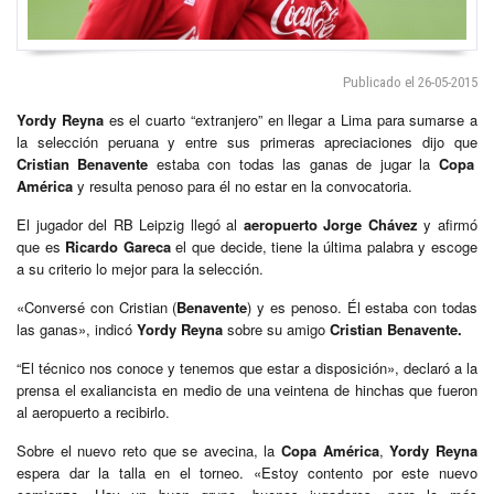
Publicado el 26-05-2015
Yordy Reyna
es el cuarto “extranjero” en llegar a Lima para sumarse a
la selección peruana y entre sus primeras apreciaciones dijo que
Cristian Benavente
estaba con todas las ganas de jugar la
Copa
América
y resulta penoso para él no estar en la convocatoria.
El jugador del RB Leipzig llegó al
aeropuerto Jorge Chávez
y afirmó
que es
Ricardo Gareca
el que decide, tiene la última palabra y escoge
a su criterio lo mejor para la selección.
«Conversé con Cristian (
Benavente
) y es penoso. Él estaba con todas
las ganas», indicó
Yordy Reyna
sobre su amigo
Cristian Benavente.
“El técnico nos conoce y tenemos que estar a disposición», declaró a la
prensa el exaliancista en medio de una veintena de hinchas que fueron
al aeropuerto a recibirlo.
Sobre el nuevo reto que se avecina, la
Copa América
,
Yordy Reyna
espera dar la talla en el torneo. «Estoy contento por este nuevo