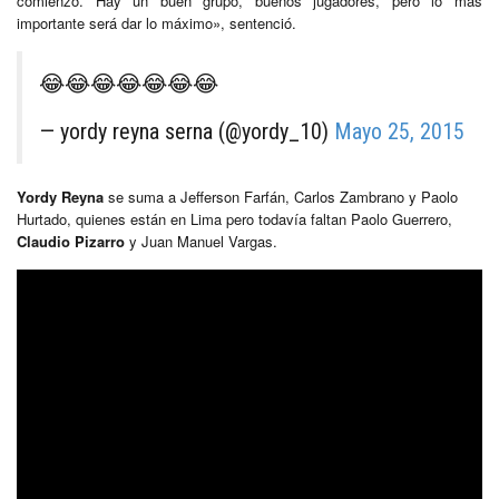
comienzo. Hay un buen grupo, buenos jugadores, pero lo más
importante será dar lo máximo», sentenció.
😂😂😂😂😂😂😂
— yordy reyna serna (@yordy_10)
Mayo 25, 2015
Yordy Reyna
se suma a Jefferson Farfán, Carlos Zambrano y Paolo
Hurtado, quienes están en Lima pero todavía faltan Paolo Guerrero,
Claudio Pizarro
y Juan Manuel Vargas.