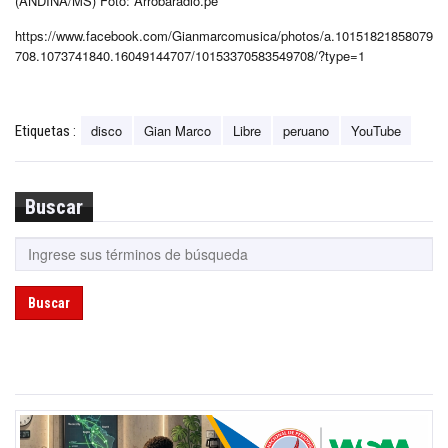
(ANDINA/MS) Foto: Arrobaradio.pe
https://www.facebook.com/Gianmarcomusica/photos/a.10151821858079
708.1073741840.16049144707/10153370583549708/?type=1
disco
Gian Marco
Libre
peruano
YouTube
Etiquetas :
Buscar
Buscar