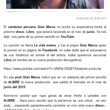
Publicado el 14-05-2015
El
cantautor
peruano
Gian Marco
no oculta su expectativa frente al
próximo
disco
,
Libre
, que estaría lanzando en el mes de
junio
. Ya nos
dejó una parte de su primer sencillo en
YouTube
.
La canción se llama
La vida entera
, y fue el propio
Gian Marco
quien
la posteó en su página de
Facebook
, no cabe duda que el entusiasmo
de sus fanáticos es similar al del artista, todos queremos escuchar
Libre
(el nombre de su nueva producción discográfica).
https://www.youtube.com/watch?v=3NIDd-OD2EY&feature=youtu.be
En ese
post
Gian Marco
indicó que es “un adelanto del primer sencillo
de
#LIBRE
la nueva producción que saldrá al mercado en el mes de
junio del 2015
”.
Asimismo posteó que «que ganas de estar frente a ustedes con
#LIBRE
… Hace poco escribí que la paciencia es una virtud….en eso
ando….esperando pacientemente cantarles en vivo este nuevo
disco
«.