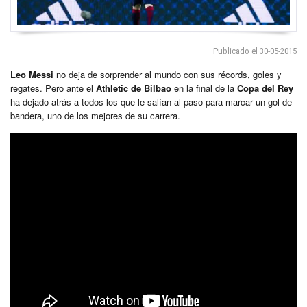
Publicado el 30-05-2015
Leo Messi
no deja de sorprender al mundo con sus récords, goles y
regates. Pero ante el
Athletic de Bilbao
en la final de la
Copa del Rey
ha dejado atrás a todos los que le salían al paso para marcar un gol de
bandera, uno de los mejores de su carrera.