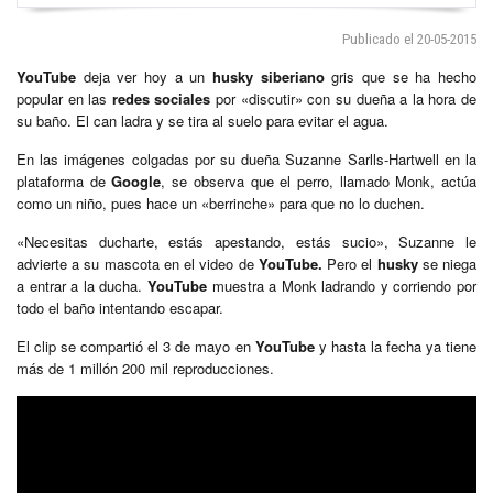
Publicado el 20-05-2015
YouTube
deja ver hoy a un
husky siberiano
gris que se ha hecho
popular en las
redes sociales
por «discutir» con su dueña a la hora de
su baño. El can ladra y se tira al suelo para evitar el agua.
En las imágenes colgadas por su dueña Suzanne Sarlls-Hartwell en la
plataforma de
Google
, se observa que el perro, llamado Monk, actúa
como un niño, pues hace un «berrinche» para que no lo duchen.
«Necesitas ducharte, estás apestando, estás sucio», Suzanne le
advierte a su mascota en el video de
YouTube.
Pero el
husky
se niega
a entrar a la ducha.
YouTube
muestra a Monk ladrando y corriendo por
todo el baño intentando escapar.
El clip se compartió el 3 de mayo en
YouTube
y hasta la fecha ya tiene
más de 1 millón 200 mil reproducciones.