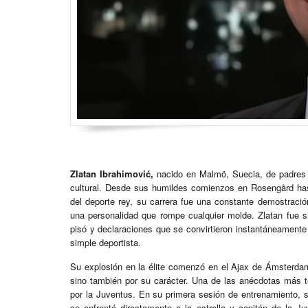
Zlatan Ibrahimović,
nacido en Malmö, Suecia, de padres i
cultural. Desde sus humildes comienzos en Rosengård has
del deporte rey, su carrera fue una constante demostraci
una personalidad que rompe cualquier molde. Zlatan fue si
pisó y declaraciones que se convirtieron instantáneamente 
simple deportista.
Su explosión en la élite comenzó en el Ajax de Ámsterdam
sino también por su carácter. Una de las anécdotas más t
por la Juventus. En su primera sesión de entrenamiento, s
se enfrentó directamente a la estrella y capitán de la 