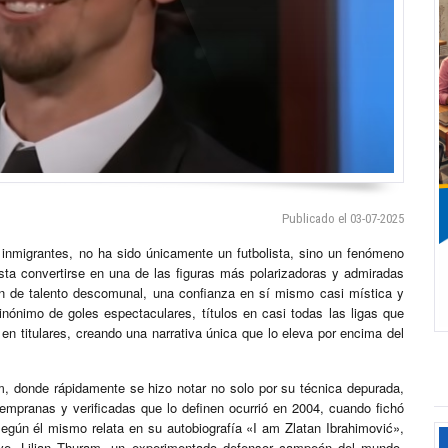
Publicado el 03-07-2025
nmigrantes, no ha sido únicamente un futbolista, sino un fenómeno
ta convertirse en una de las figuras más polarizadoras y admiradas
ón de talento descomunal, una confianza en sí mismo casi mística y
nónimo de goles espectaculares, títulos en casi todas las ligas que
en titulares, creando una narrativa única que lo eleva por encima del
, donde rápidamente se hizo notar no solo por su técnica depurada,
empranas y verificadas que lo definen ocurrió en 2004, cuando fichó
egún él mismo relata en su autobiografía «I am Zlatan Ibrahimović»,
Juve, Lilian Thuram, un experimentado defensor campeón del mundo.