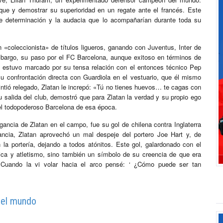
oque y demostrar su superioridad en un regate ante el francés. Este
le determinación y la audacia que lo acompañarían durante toda su
n «coleccionista» de títulos ligueros, ganando con Juventus, Inter de
mbargo, su paso por el FC Barcelona, aunque exitoso en términos de
), estuvo marcado por su tensa relación con el entonces técnico Pep
 confrontación directa con Guardiola en el vestuario, que él mismo
intió relegado, Zlatan le increpó: «Tú no tienes huevos… te cagas con
u salida del club, demostró que para Zlatan la verdad y su propio ego
del todopoderoso Barcelona de esa época.
ancia de Zlatan en el campo, fue su gol de chilena contra Inglaterra
ncia, Zlatan aprovechó un mal despeje del portero Joe Hart y, de
 la portería, dejando a todos atónitos. Este gol, galardonado con el
ica y atletismo, sino también un símbolo de su creencia de que era
Cuando la vi volar hacia el arco pensé: ‘ ¿Cómo puede ser tan
ó el mundo