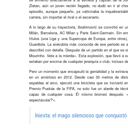
Zlatan, aún un joven recién llegado, no dudó en ir al ch
episodio, aunque pequeño, ya vaticinaba la inquebrantab
carrera, sin importar el rival o el escenario.
A lo largo de su trayectoria, Ibrahimović se convirtió en u
Milán, Barcelona, AC Milan y Paris Saint-Germain. Sin e
títulos (una Liga y una Supercopa de Europa, entre otros
Guardiola. La anécdota más conocida de ese periodo es su
describió con detalle. Después de un partido en el que se s
Mourinho. Vete a la mierda». Esta explosión, que llevó a s
estaban por encima de cualquier jerarquía o club, incluso 
Pero un momento que encapsuló la genialidad y la extravag
en un amistoso en 2012. Desde casi 30 metros de dista
espaldas al arco, ejecutó una bicicleta que se incrustó en
Premio Puskás de la FIFA, no solo fue un alarde de técn
capaz de cualquier cosa. Él mismo bromeó después: «
espectacular?'».
Iniesta: el mago silencioso que conquist