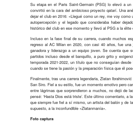
Su etapa en el Paris Saint-Germain (PSG) lo elevó a un e
convirtió en la cara del ambicioso proyecto qatarí. Una a
dejar el club en 2016: «Llegué como un rey, me voy como u
autopercepción y el legado que consideraba haber dejado
histórico del club en ese momento y llevó al PSG a la élite
Incluso en la fase final de su carrera, cuando muchos es
regreso al AC Milan en 2020, con casi 40 años, fue una 
ganadora y liderazgo a un equipo joven. Se cuenta que su
partidos incluso desde el banquillo, a puro grito y exigen
temporada 2021-2022, un título que no conseguían desde
cuando se tiene la pasión y la preparación física que él pos
Finalmente, tras una carrera legendaria, Zlatan Ibrahimović 
San Siro. Fiel a su estilo, fue un momento emotivo pero ca
entre lágrimas que sorprendieron a muchos, no dejó de l
pensé: ‘Hasta Dios está triste’. Este último comentario, a 
que siempre fue fiel a sí mismo, un artista del balón y de la
supuesto, a la inconfundible «Zlatanmanía».
Foto captura