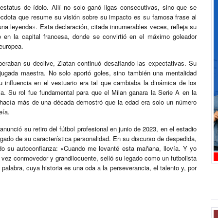
status de ídolo. Allí no solo ganó ligas consecutivas, sino que se
nécdota que resume su visión sobre su impacto es su famosa frase al
na leyenda». Esta declaración, citada innumerables veces, refleja su
 en la capital francesa, donde se convirtió en el máximo goleador
 europea.
peraban su declive, Zlatan continuó desafiando las expectativas. Su
jugada maestra. No solo aportó goles, sino también una mentalidad
 influencia en el vestuario era tal que cambiaba la dinámica de los
cia. Su rol fue fundamental para que el Milan ganara la Serie A en la
 hacía más de una década demostró que la edad era solo un número
eía.
anunció su retiro del fútbol profesional en junio de 2023, en el estadio
rgado de su característica personalidad. En su discurso de despedida,
ado su autoconfianza: «Cuando me levanté esta mañana, llovía. Y yo
la vez conmovedor y grandilocuente, selló su legado como un futbolista
 palabra, cuya historia es una oda a la perseverancia, el talento y, por