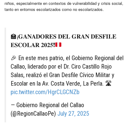
niños, especialmente en contextos de vulnerabilidad y crisis social,
tanto en entornos escolarizados como no escolarizados.
🏫
¡𝐆𝐀𝐍𝐀𝐃𝐎𝐑𝐄𝐒 𝐃𝐄𝐋 𝐆𝐑𝐀𝐍 𝐃𝐄𝐒𝐅𝐈𝐋𝐄
𝐄𝐒𝐂𝐎𝐋𝐀𝐑 𝟐𝟎𝟐𝟓
❗
🎉 En este mes patrio, el Gobierno Regional del
Callao, liderado por el Dr. Ciro Castillo Rojo
Salas, realizó el Gran Desfile Cívico Militar y
Escolar en la Av. Costa Verde, La Perla. 🛣️
pic.twitter.com/HgrCLGCNZb
— Gobierno Regional del Callao
(@RegionCallaoPe)
July 27, 2025