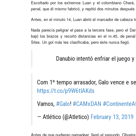
Escoltado por los extremos Luan y el colombiano Chará,
penal, que él mismo fabricó, y repitió dos minutos después 
Antes, en el minuto 14, Luan abrió el marcador de cabeza tr
Nada parecía peligrar el pase a la tercera fase, pero el Da
bajó los brazos y recortó distancias en el m.45, de pena
Siles. Un gol más les clasificaba, pero éste nunca llegó.
Danubio intentó enfriar el juego y t
Com 1º tempo arrasador, Galo vence e se
https://t.co/p9W6tIAKds
Vamos,
#Galo
!
#CAMxDAN
#ContinenteAt
— Atlético (@Atletico)
February 13, 2019
Antes de que pudieran parpadear, llegó el segundo. Oliveira d