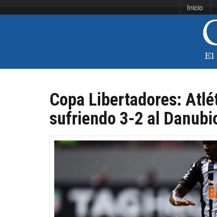
Inicio
Copa Libertadores: Atlét
sufriendo 3-2 al Danubi