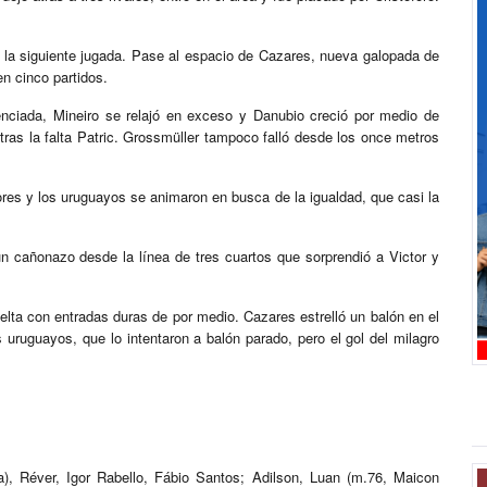
n la siguiente jugada. Pase al espacio de Cazares, nueva galopada de
en cinco partidos.
tenciada, Mineiro se relajó en exceso y Danubio creció por medio de
ras la falta Patric. Grossmüller tampoco falló desde los once metros
res y los uruguayos se animaron en busca de la igualdad, que casi la
un cañonazo desde la línea de tres cuartos que sorprendió a Victor y
vuelta con entradas duras de por medio. Cazares estrelló un balón en el
uruguayos, que lo intentaron a balón parado, pero el gol del milagro
a), Réver, Igor Rabello, Fábio Santos; Adilson, Luan (m.76, Maicon