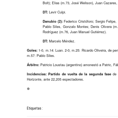
Bolt); Elias (m.73, José Welison), Juan Cazares,
DT:
Levir Culpi.
Danubio (2):
Federico Cristóforo; Sergio Felipe
Pablo Siles, Gonzalo Montes; Denis Olivera (m.
Rodríguez (m.76, Juan Manuel Gutiérrez).
DT:
Marcelo Méndez.
Goles:
1-0, m.14: Luan. 2-0, m.25: Ricardo Oliveira, de pena
m.57: Pablo Siles.
Árbitro:
Patricio Loustau (argentino) amonestó a Patric, Fáb
Incidencias:
Partido de vuelta de la segunda fase
de l
Horizonte, ante 22,205 espectadores.
⊕
Etiquetas :