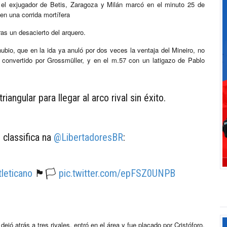
 el exjugador de Betis, Zaragoza y Milán marcó en el minuto 25 de
en una corrida mortífera
as un desacierto del arquero.
nubio, que en la ida ya anuló por dos veces la ventaja del Mineiro, no
l convertido por Grossmüller, y en el m.57 con un latigazo de Pablo
riangular para llegar al arco rival sin éxito.
 classifica na
@LibertadoresBR
:
leticano
🏴🏳
pic.twitter.com/epFSZ0UNPB
ejó atrás a tres rivales, entró en el área y fue placado por Cristóforo.