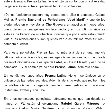
este aniversario Prensa Latina tiene el lujo de contar con una diversidad
de generaciones entre su personal técnico y profesional.
«De los fundadores quedan muy pocos, entre ellos el periodista Gabriel
Molina,
Premio Nacional de Periodismo ‘José Martí’
y uno de los
afortunados en entrevistar al
Che Guevara
en aquellos primeros años.
Luego tenemos una generación intermedia y en los últimos años se
esto se ha llenado de muchachos jóvenes que por suerte están dando
vida a las redacciones y son quienes van a asumir los retos futuros»,
comentó el editor.
Para este periodista,
Prensa Latina
, más allá de ser una agencia
latinoamericana de noticias, es una agencia revolucionaria: «Fue creada
por revolucionarios de la estirpe de
Fidel
, el
Che
y Masetti y eso no ha
cambiado… Y si cambia ya no será
Prensa Latina
, será otra cosa».
En los últimos unos años
Prensa Latina
viene insertándose en el
universo de las redes sociales. Además del sitio web, que recibe miles
de visitas diarias, la agencia también tiene perfiles en Facebook,
Instagram, Twitter y YouTube.
Entre los connotados periodistas latinoamericanos que han dejado su
marca en PL están el colombiano
Gabriel García Márquez
, el
uruguayo Carlos María Gutiérrez y el argentino Rodolfo Walsh,