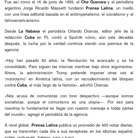
Fue así como el 16 de junio de 1959, el
Che Guevara
y el periodista
argentino Jorge Ricardo Massetti fundaron
Prensa Latina
, un medio
con una línea editorial basada en el antiimperialismo, el socialismo y el
latinoamericanismo.
Desde
La Habana
el periodista Orlando Oramas, editor jefe de la
redacción
Cuba
en PL contó a Sputnik cómo, aún seis décadas
después, la lucha por la verdad continúa siendo una premisa de la
agencia.
«Hoy han pasado 60 años, la Revolución ha avanzado y se ha
consolidado. Pero siguen las mismas mentiras bajo otros argumentos.
Ahora, la administración Trump pretende imponer otras vez el
‘monroismo’ en América latina, con un recrudecimiento del bloqueo
contra
Cuba
, el más largo de la historia», advirtió Oramas.
«Nos acusa de comunistas con tono despectivo —aunque somos
socialistas, porque el comunismo es una utopía—. Por eso para
nosotros lo fundamental es llegar con nuestro mensaje a todas partes
del mundo», agregó el periodista de la agencia.
A nivel global,
Prensa Latina
publica un promedio de 400 notas diarias,
que se transmiten cada día a sus receptores en los idiomas español,
inglés, portugués, italiano, ruso y turco.