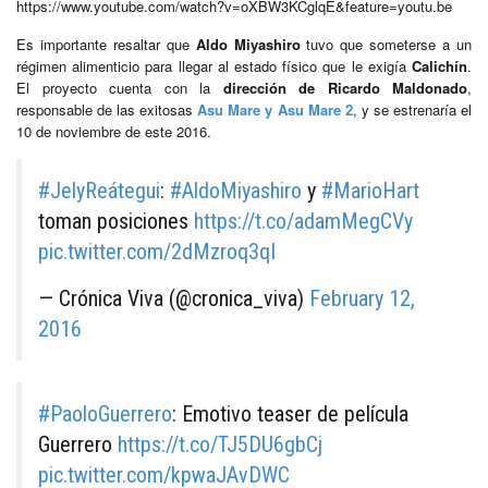
https://www.youtube.com/watch?v=oXBW3KCglqE&feature=youtu.be
Es importante resaltar que
Aldo Miyashiro
tuvo que someterse a un
régimen alimenticio para llegar al estado físico que le exigía
Calichín
.
El proyecto cuenta con la
dirección de Ricardo Maldonado
,
responsable de las exitosas
Asu Mare y Asu Mare 2
, y se estrenaría el
10 de noviembre de este 2016.
#JelyReátegui
:
#AldoMiyashiro
y
#MarioHart
toman posiciones
https://t.co/adamMegCVy
pic.twitter.com/2dMzroq3qI
— Crónica Viva (@cronica_viva)
February 12,
2016
#PaoloGuerrero
: Emotivo teaser de película
Guerrero
https://t.co/TJ5DU6gbCj
pic.twitter.com/kpwaJAvDWC