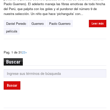
Paolo Guerrero). El adelanto maneja las fibras emotivas de todo hincha
del Perú, que palpita con los goles y el pundonor del número 9 de
nuestra selección. Un niño que hace ‘pichanguita’ con...
Daniel Peredo
Guerrero
Paolo Guerrero
Leer más
película
Pag. 1 de 3
1
2
3
»
Buscar
Buscar