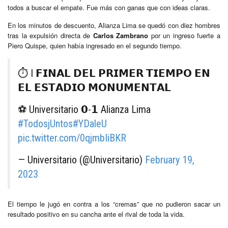
todos a buscar el empate. Fue más con ganas que con ideas claras.
En los minutos de descuento, Alianza Lima se quedó con diez hombres
tras la expulsión directa de
Carlos Zambrano
por un ingreso fuerte a
Piero Quispe, quien había ingresado en el segundo tiempo.
⏱️ I 𝗙𝗜𝗡𝗔𝗟 𝗗𝗘𝗟 𝗣𝗥𝗜𝗠𝗘𝗥 𝗧𝗜𝗘𝗠𝗣𝗢 𝗘𝗡
𝗘𝗟 𝗘𝗦𝗧𝗔𝗗𝗜𝗢 𝗠𝗢𝗡𝗨𝗠𝗘𝗡𝗧𝗔𝗟
⚽️ Universitario 𝟬-𝟭 Alianza Lima
#TodosjUntos
#YDaleU
pic.twitter.com/0qjmbIiBKR
— Universitario (@Universitario)
February 19,
2023
El tiempo le jugó en contra a los “cremas” que no pudieron sacar un
resultado positivo en su cancha ante el rival de toda la vida.