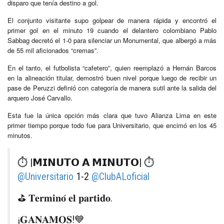
disparo que tenía destino a gol.
El conjunto visitante supo golpear de manera rápida y encontró el
primer gol en el minuto 19 cuando el delantero colombiano Pablo
Sabbag decretó el 1-0 para silenciar un Monumental, que albergó a más
de 55 mil aficionados “cremas”.
En el tanto, el futbolista “cafetero”, quien reemplazó a Hernán Barcos
en la alineación titular, demostró buen nivel porque luego de recibir un
pase de Peruzzi definió con categoría de manera sutil ante la salida del
arquero José Carvallo.
Esta fue la única opción más clara que tuvo Alianza Lima en este
primer tiempo porque todo fue para Universitario, que encimó en los 45
minutos.
⏱ |𝗠𝗜𝗡𝗨𝗧𝗢 𝗔 𝗠𝗜𝗡𝗨𝗧𝗢| ⏱
@Universitario
1-2
@ClubALoficial
⛳️ 𝐓𝐞𝐫𝐦𝐢𝐧𝐨́ 𝐞𝐥 𝐩𝐚𝐫𝐭𝐢𝐝𝐨.
¡𝐆𝐀𝐍𝐀𝐌𝐎𝐒!💙