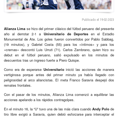
Publicado el 19-02-2023
Alianza Lima
se hizo del primer clásico del fútbol peruano del presente
año al derrotar 2-1 a
Universitario de Deportes
en el Estadio
Monumental de Ate. Los goles fueron convertidos por Pablo Sabbag,
(19 minutos), y Gabriel Costa (55) para los «íntimos» y para los
«cremas» descontó Luis Urruti (71). Carlos Zambrano, quien hizo su
debut en el fútbol peruano, salió expulsado en los minutos de
descuentos tras un ingreso fuerte a Piero Quispe.
Como era de esperarse
Universitario
inició las acciones de manera
vertiginosa porque antes del primer minuto ya había llegado con
peligrosidad al arco aliancistas. El meta Franco Saravia despejó dos
remates frontales.
Con el pasar de los minutos, Alianza Lima comenzó a equilibrar las
acciones apelando a los rápidos contragolpes.
En el minuto 16, la “U” tuvo una de las más clara cuando
Andy Polo
de
tiro libre exigió a Saravia, quien debió esforzarse para interceptar el