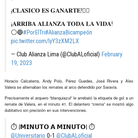
¡𝐂𝐋𝐀́𝐒𝐈𝐂𝐎 𝐄𝐒 𝐆𝐀𝐍𝐀𝐑𝐓𝐄!👂🏾
¡𝐀𝐑𝐑𝐈𝐁𝐀 𝐀𝐋𝐈𝐀𝐍𝐙𝐀 𝐓𝐎𝐃𝐀 𝐋𝐀 𝐕𝐈𝐃𝐀!
⚪️🔵
#PorElTri
#AlianzaBicampeón
pic.twitter.com/lyY3zXM2LX
— Club Alianza Lima (@ClubALoficial)
February
19, 2023
Horacio Calcaterra, Andy Polo, Pérez Guedes, José Rivera y Alex
Valera se alternaban los remates al arco defendido por Saravia.
Precisamente el arquero “blanquiazul” le arrebató la etiqueta de gol a un
remate de Valera, en el minuto 41. El delantero “crema” se mostró algo
dubitativo sin precisión en sus intervenciones.
⏱ |𝗠𝗜𝗡𝗨𝗧𝗢 𝗔 𝗠𝗜𝗡𝗨𝗧𝗢| ⏱
@Universitario
0-1
@ClubALoficial