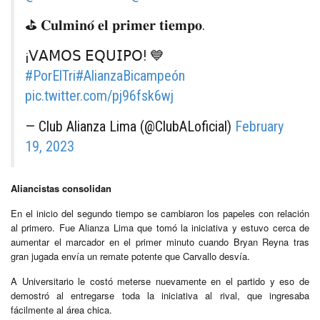
⛳️ 𝐂𝐮𝐥𝐦𝐢𝐧𝐨́ 𝐞𝐥 𝐩𝐫𝐢𝐦𝐞𝐫 𝐭𝐢𝐞𝐦𝐩𝐨.
¡𝖵𝖠𝖬𝖮𝖲 𝖤𝖰𝖴𝖨𝖯𝖮! 💙
#PorElTri
#AlianzaBicampeón
pic.twitter.com/pj96fsk6wj
— Club Alianza Lima (@ClubALoficial)
February
19, 2023
Aliancistas consolidan
En el inicio del segundo tiempo se cambiaron los papeles con relación
al primero. Fue Alianza Lima que tomó la iniciativa y estuvo cerca de
aumentar el marcador en el primer minuto cuando Bryan Reyna tras
gran jugada envía un remate potente que Carvallo desvía.
A Universitario le costó meterse nuevamente en el partido y eso de
demostró al entregarse toda la iniciativa al rival, que ingresaba
fácilmente al área chica.