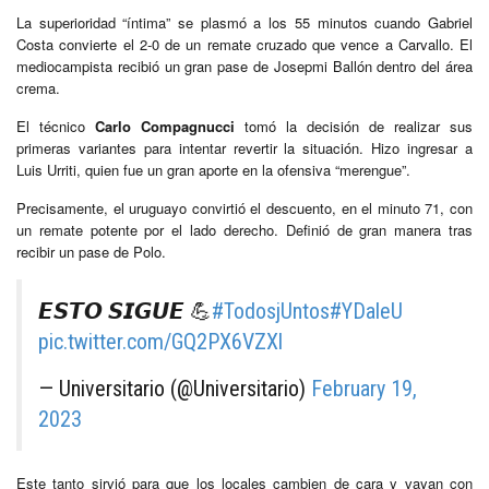
La superioridad “íntima” se plasmó a los 55 minutos cuando Gabriel
Costa convierte el 2-0 de un remate cruzado que vence a Carvallo. El
mediocampista recibió un gran pase de Josepmi Ballón dentro del área
crema.
El técnico
Carlo Compagnucci
tomó la decisión de realizar sus
primeras variantes para intentar revertir la situación. Hizo ingresar a
Luis Urriti, quien fue un gran aporte en la ofensiva “merengue”.
Precisamente, el uruguayo convirtió el descuento, en el minuto 71, con
un remate potente por el lado derecho. Definió de gran manera tras
recibir un pase de Polo.
𝙀𝙎𝙏𝙊 𝙎𝙄𝙂𝙐𝙀 💪
#TodosjUntos
#YDaleU
pic.twitter.com/GQ2PX6VZXl
— Universitario (@Universitario)
February 19,
2023
Este tanto sirvió para que los locales cambien de cara y vayan con