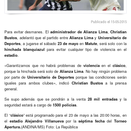
Publicado el 15-05-2015
Para evitar desmanes. El
administrador de Alianza Lima
,
Christian
Bustos
, adelantó que el partido entre
Alianza
Lima
y
Universitario de
Deportes
, a jugarse el sábado
23 de mayo
en
Matute
, será solo con la
hinchada blanquiazul
para evitar cualquier tipo de violencia en el
estadio
.
«Garantizamos que no habrá problemas de
violencia
en el
clásico
,
porque la hinchada será solo de
Alianza Lima
. No hay ningún problema
por parte de
Universitario de Deportes
porque las condiciones serán
iguales para ambos clubes», indicó
Christian Bustos
a la prensa
general.
Se supo además que se pondrán a la venta
28 mil entradas
y la
seguridad estará a cargo de
1500 policías
.
El “
clásico
” está programado para el 23 de mayo a las 20:00 horas, en
el
estadio Alejandro Villanueva
por la
séptima fecha
del
Torneo
Apertura.
(ANDINA/MS) Foto: La República