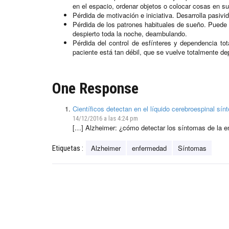
en el espacio, ordenar objetos o colocar cosas en su
Pérdida de motivación e iniciativa. Desarrolla pasivi
Pérdida de los patrones habituales de sueño. Puede
despierto toda la noche, deambulando.
Pérdida del control de esfínteres y dependencia to
paciente está tan débil, que se vuelve totalmente de
One Response
Científicos detectan en el líquido cerebroespinal sí
14/12/2016 a las 4:24 pm
[…] Alzheimer: ¿cómo detectar los síntomas de la 
Alzheimer
enfermedad
Síntomas
Etiquetas :