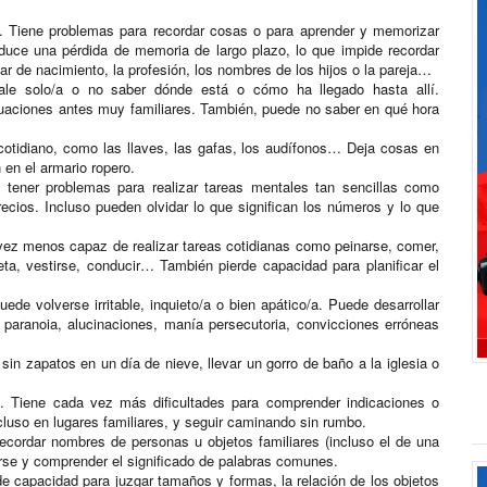
. Tiene problemas para recordar cosas o para aprender y memorizar
oduce una pérdida de memoria de largo plazo, lo que impide recordar
ar de nacimiento, la profesión, los nombres de los hijos o la pareja…
sale solo/a o no saber dónde está o cómo ha llegado hasta allí.
tuaciones antes muy familiares. También, puede no saber en qué hora
cotidiano, como las llaves, las gafas, los audífonos… Deja cosas en
 en el armario ropero.
 tener problemas para realizar tareas mentales tan sencillas como
recios. Incluso pueden olvidar lo que significan los números y lo que
 vez menos capaz de realizar tareas cotidianas como peinarse, comer,
eta, vestirse, conducir… También pierde capacidad para planificar el
de volverse irritable, inquieto/a o bien apático/a. Puede desarrollar
 paranoia, alucinaciones, manía persecutoria, convicciones erróneas
sin zapatos en un día de nieve, llevar un gorro de baño a la iglesia o
s. Tiene cada vez más dificultades para comprender indicaciones o
cluso en lugares familiares, y seguir caminando sin rumbo.
cordar nombres de personas u objetos familiares (incluso el de una
arse y comprender el significado de palabras comunes.
e capacidad para juzgar tamaños y formas, la relación de los objetos