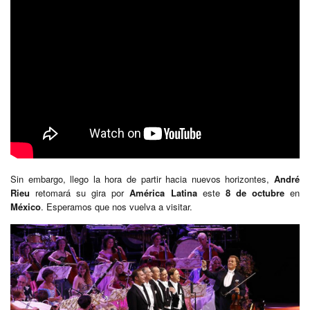
Sin embargo, llego la hora de partir hacia nuevos horizontes,
André
Rieu
retomará su gira por
América Latina
este
8 de octubre
en
México
. Esperamos que nos vuelva a visitar.