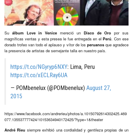
Su
álbum Love in Venice
mereció un
Disco de Oro
por sus
magníficas ventas y esta presea le fue entregada en el
Perú
. Con ese
dorado trofeo van todo el aplauso y vítor de los
peruanos
que agradece
la presencia de artistas de semejante talla en nuestro país.
https://t.co/NGyryp6NXY
: Lima, Peru
https://t.co/xECLRay6UA
— POMbenelux (@POMbenelux)
August 27,
2015
https://www.facebook.com/andrerieu/photos/a.10150792614302425.469
077.135537777424/10153634940172425/?type=1&theater
André Rieu
siempre exhibió una cordialidad y gentileza propias de un