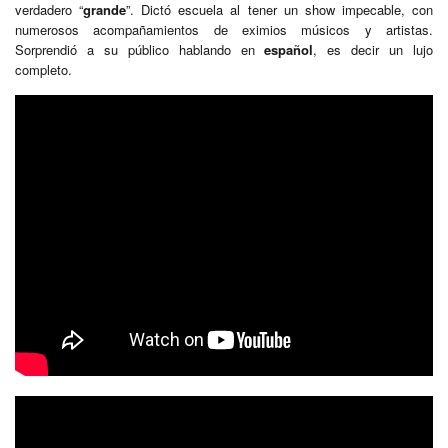
verdadero “
grande
”. Dictó escuela al tener un show impecable, con
numerosos acompañamientos de eximios músicos y artistas.
Sorprendió a su público hablando en
español
, es decir un lujo
completo.