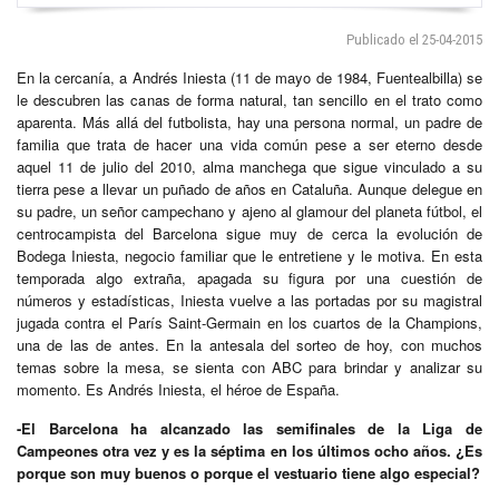
Publicado el 25-04-2015
En la cercanía, a Andrés Iniesta (11 de mayo de 1984, Fuentealbilla) se
le descubren las canas de forma natural, tan sencillo en el trato como
aparenta. Más allá del futbolista, hay una persona normal, un padre de
familia que trata de hacer una vida común pese a ser eterno desde
aquel 11 de julio del 2010, alma manchega que sigue vinculado a su
tierra pese a llevar un puñado de años en Cataluña. Aunque delegue en
su padre, un señor campechano y ajeno al glamour del planeta fútbol, el
centrocampista del Barcelona sigue muy de cerca la evolución de
Bodega Iniesta, negocio familiar que le entretiene y le motiva. En esta
temporada algo extraña, apagada su figura por una cuestión de
números y estadísticas, Iniesta vuelve a las portadas por su magistral
jugada contra el París Saint-Germain en los cuartos de la Champions,
una de las de antes. En la antesala del sorteo de hoy, con muchos
temas sobre la mesa, se sienta con ABC para brindar y analizar su
momento. Es Andrés Iniesta, el héroe de España.
-El Barcelona ha alcanzado las semifinales de la Liga de
Campeones otra vez y es la séptima en los últimos ocho años. ¿Es
porque son muy buenos o porque el vestuario tiene algo especial?