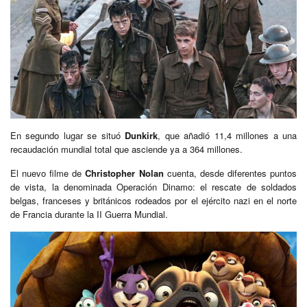
En segundo lugar se situó
Dunkirk
, que añadió 11,4 millones a una
recaudación mundial total que asciende ya a 364 millones.
El nuevo filme de
Christopher Nolan
cuenta, desde diferentes puntos
de vista, la denominada Operación Dinamo: el rescate de soldados
belgas, franceses y británicos rodeados por el ejército nazi en el norte
de Francia durante la II Guerra Mundial.