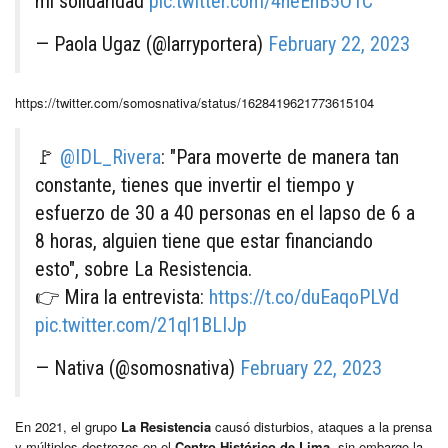
mi solidaridad
pic.twitter.com/4neEhB5O1C
— Paola Ugaz (@larryportera)
February 22, 2023
https://twitter.com/somosnativa/status/1628419621773615104
🚩
@IDL_Rivera
: "Para moverte de manera tan
constante, tienes que invertir el tiempo y
esfuerzo de 30 a 40 personas en el lapso de 6 a
8 horas, alguien tiene que estar financiando
esto", sobre La Resistencia.
👉 Mira la entrevista:
https://t.co/duEaqoPLVd
pic.twitter.com/21ql1BLIJp
— Nativa (@somosnativa)
February 22, 2023
En 2021, el grupo
La Resistencia
causó disturbios, ataques a la prensa
y múltiples destrozos en el
Centro Histórico de Lima
, sin embargo la