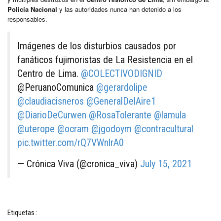
Policía Nacional
y las autoridades nunca han detenido a los
responsables.
Imágenes de los disturbios causados por
fanáticos fujimoristas de La Resistencia en el
Centro de Lima.
@COLECTIVODIGNID
@PeruanoComunica
@gerardolipe
@claudiacisneros
@GeneralDelAire1
@DiarioDeCurwen
@RosaTolerante
@lamula
@uterope
@ocram
@jgodoym
@contracultural
pic.twitter.com/rQ7VWnlrA0
— Crónica Viva (@cronica_viva)
July 15, 2021
Etiquetas :