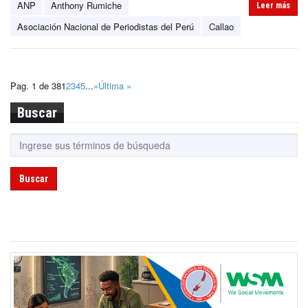
ANP
Anthony Rumiche
Leer más
Asociación Nacional de Periodistas del Perú
Callao
Pag. 1 de 38
1
2
3
4
5
...
»
Última »
Buscar
Buscar